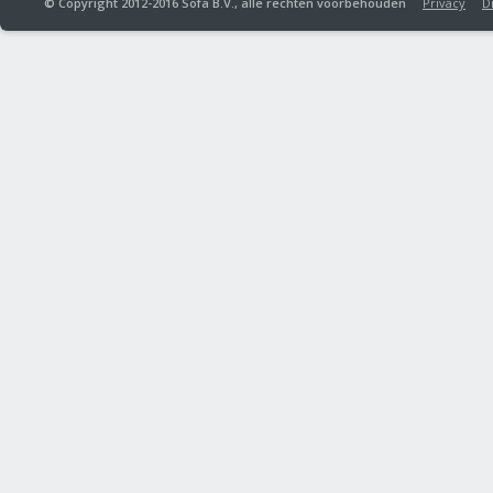
© Copyright 2012-2016 Sofa B.V., alle rechten voorbehouden
Privacy
D